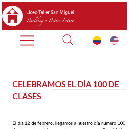
Registration Process
Contact Us
Library
HOME
CELEBRAMOS EL DÍA 100 DE
ABOUT LTSM
CLASES
Restaurant
El día 12 de febrero, llegamos a nuestro día número 100