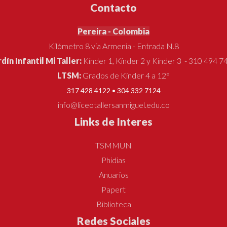
Contacto
Pereira - Colombia
Kilómetro 8 vía Armenia - Entrada N.8
rdín Infantil Mi Taller:
Kínder 1, Kínder 2 y Kínder 3 - 310 494 7
LTSM:
Grados de Kínder 4 a 12°
317 428 4122 • 304 332 7124
info@liceotallersanmiguel.edu.co
Links de Interes
TSMMUN
Phidias
Anuarios
Papert
Biblioteca
Redes Sociales